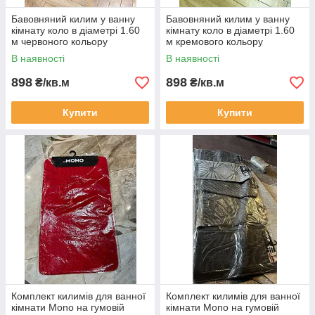
Бавовняний килим у ванну
Бавовняний килим у ванну
кімнату коло в діаметрі 1.60
кімнату коло в діаметрі 1.60
м червоного кольору
м кремового кольору
В наявності
В наявності
898
898
₴/кв.м
₴/кв.м
Купити
Купити
Комплект килимів для ванної
Комплект килимів для ванної
кімнати Mono на гумовій
кімнати Mono на гумовій