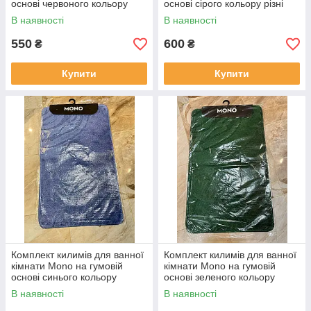
основі червоного кольору
основі сірого кольору різні
малюнки
В наявності
В наявності
550
600
₴
₴
Купити
Купити
Комплект килимів для ванної
Комплект килимів для ванної
кімнати Mono на гумовій
кімнати Mono на гумовій
основі синього кольору
основі зеленого кольору
В наявності
В наявності