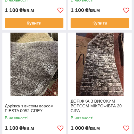
В наявності
В наявності
1 100
1 100
₴/кв.м
₴/кв.м
Купити
Купити
ДОРІЖКА З ВИСОКИМ
Доріжка з високм ворсом
ВОРСОМ МІКРОФІБРА 20
FIESTA 0052 GREY
СІРА
В наявності
В наявності
1 100
1 000
₴/кв.м
₴/кв.м