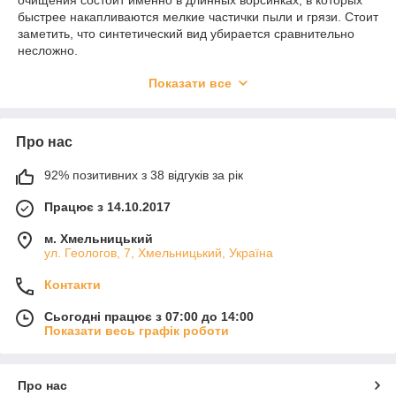
очищения состоит именно в длинных ворсинках, в которых
быстрее накапливаются мелкие частички пыли и грязи. Стоит
заметить, что синтетический вид убирается сравнительно
несложно.
Регулярная чистка дорожки необходима не только для
Показати все
избавления его от вредной для человека пыли. Постоянная
уборка пылесосом позволяет также продлить срок службы
изделия и предотвратить скопление частиц, срезающих ворс.
Про нас
В залежності від забрудненості довговорсового килимового
покриття, для його чищення в домашніх умовах
92% позитивних з 38 відгуків за рік
використовують:
пінку;
Працює з 14.10.2017
пилосос;
м. Хмельницький
ул. Геологов, 7, Хмельницький, Україна
щітку;
різні побутові засоби.
Контакти
Сьогодні працює з 07:00 до 14:00
Показати весь графік роботи
Про нас