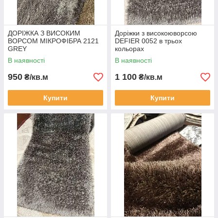
ДОРІЖКА З ВИСОКИМ
Доріжки з високоюворсою
ВОРСОМ МІКРОФІБРА 2121
DEFIER 0052 в трьох
GREY
кольорах
В наявності
В наявності
950
1 100
₴/кв.м
₴/кв.м
Купити
Купити