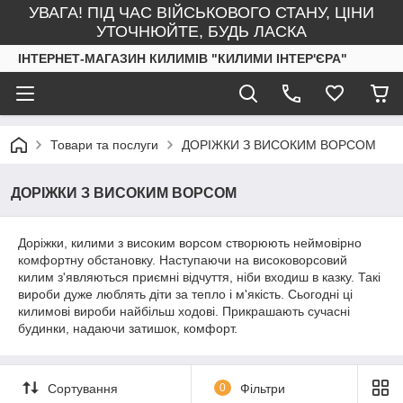
УВАГА! ПІД ЧАС ВІЙСЬКОВОГО СТАНУ, ЦІНИ
УТОЧНЮЙТЕ, БУДЬ ЛАСКА
ІНТЕРНЕТ-МАГАЗИН КИЛИМІВ "КИЛИМИ ІНТЕР'ЄРА"
Товари та послуги
ДОРІЖКИ З ВИСОКИМ ВОРСОМ
ДОРІЖКИ З ВИСОКИМ ВОРСОМ
Доріжки, килими з високим ворсом створюють неймовірно
комфортну обстановку. Наступаючи на високоворсовий
килим з'являються приємні відчуття, ніби входиш в казку. Такі
вироби дуже люблять діти за тепло і м'якість. Сьогодні ці
килимові вироби найбільш ходові. Прикрашають сучасні
будинки, надаючи затишок, комфорт.
Сортування
0
Фільтри