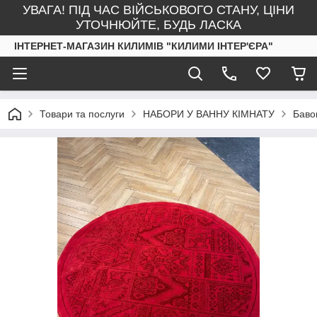
УВАГА! ПІД ЧАС ВІЙСЬКОВОГО СТАНУ, ЦІНИ
УТОЧНЮЙТЕ, БУДЬ ЛАСКА
ІНТЕРНЕТ-МАГАЗИН КИЛИМІВ "КИЛИМИ ІНТЕР'ЄРА"
Товари та послуги
НАБОРИ У ВАННУ КІМНАТУ
Баво