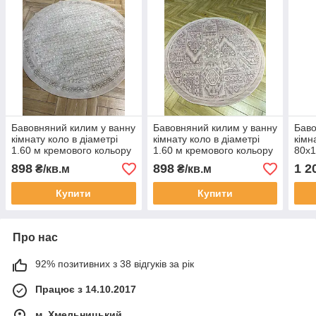
Бавовняний килим у ванну
Бавовняний килим у ванну
Баво
кімнату коло в діаметрі
кімнату коло в діаметрі
кімн
1.60 м кремового кольору
1.60 м кремового кольору
80х1
898
898
1 2
₴/кв.м
₴/кв.м
Купити
Купити
Про нас
92% позитивних з 38 відгуків за рік
Працює з 14.10.2017
м. Хмельницький