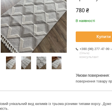
780 ₴
В наявності
Купити
+380 (98) 277-47-99
Ольга
консультант
повернення товару п
овий унікальний вид килимів із трьома різними типами ворсу. Дуже
кість.