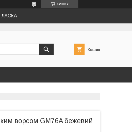
Кошик
Ь ЛАСКА
Кошик
оким ворсом GM76A бежевий
й