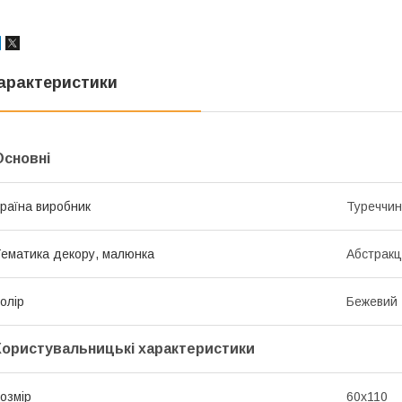
арактеристики
Основні
раїна виробник
Туреччи
ематика декору, малюнка
Абстракц
олір
Бежевий
Користувальницькі характеристики
озмір
60х110