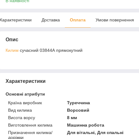
В наявності
Характеристики
Доставка
Оплата
Умови повернення
Опис
Килим
сучасний 03844А прямокутний
Характеристики
Основні атрибути
Країна виробник
Туреччина
Вид килима
Ворсовий
Висота ворсу
8 мм
Виготовлення килима
Машинна робота
Призначення килима/
Для вітальні, Для спальні
доріжки