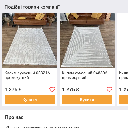
Подібні товари компанії
Килим сучасний 05321А
Килим сучасний 04880А
Кили
прямокутний
прямокутний
пря
1 275
1 275
1 2
₴
₴
Купити
Купити
Про нас