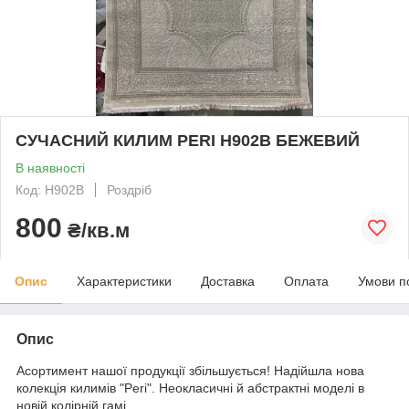
СУЧАСНИЙ КИЛИМ PERI Н902В БЕЖЕВИЙ
В наявності
Код: H902B
Роздріб
800
₴/кв.м
Опис
Характеристики
Доставка
Оплата
Умови п
Опис
Асортимент нашої продукції збільшується! Надійшла нова
колекція килимів "Peri". Неокласичні й абстрактні моделі в
новій колірній гамі.