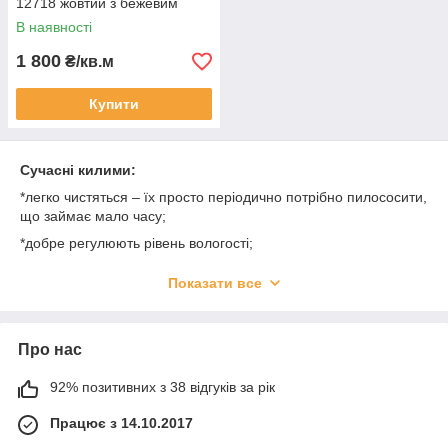
12718 жовтий з бежевим
В наявності
1 800
₴/кв.м
Купити
Сучасні килими:
*легко чистяться – їх просто періодично потрібно пилососити,
що займає мало часу;
*добре регулюють рівень вологості;
*володіють шумопоглинаючими властивостями;
Показати все
*добре зберігають тепло;
*м'які і приємні на дотик.
Про нас
У нас:
*доступні ціни;
92% позитивних з 38 відгуків за рік
*килими різноманітних забарвлень;
Працює з 14.10.2017
*широкий асортимент за розмірами;