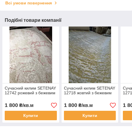
Всі умови повернення
Подібні товари компанії
Сучасний килим SETENAY
Сучасний килим SETENAY
Суч
12742 рожевий з бежевим
12718 жовтий з бежевим
1271
1 800
1 800
1 8
₴/кв.м
₴/кв.м
Купити
Купити