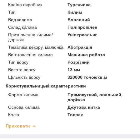
Країна виробник
Туреччина
Тип
Килим
Вид килима
Ворсовий
Склад килима
Поліпропілен
Призначення килима/
Універсальне
доріжки
Тематика декору, малюнка
Абстракція
Виготовлення килима
Машинна робота
Тип ворсу
Розрізний
Висота ворсу
13 мм
Щільність ворсу
320000 точок/кв.м
Користувальницькі характеристики
Форма килима
Прямокутний, овальний,
доріжка
Основа килима
Джутова нитка
Колір
Топрак
Приховати