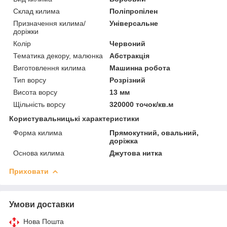
Склад килима
Поліпропілен
Призначення килима/
Універсальне
доріжки
Колір
Червоний
Тематика декору, малюнка
Абстракція
Виготовлення килима
Машинна робота
Тип ворсу
Розрізний
Висота ворсу
13 мм
Щільність ворсу
320000 точок/кв.м
Користувальницькі характеристики
Форма килима
Прямокутний, овальний,
доріжка
Основа килима
Джутова нитка
Приховати
Умови доставки
Нова Пошта