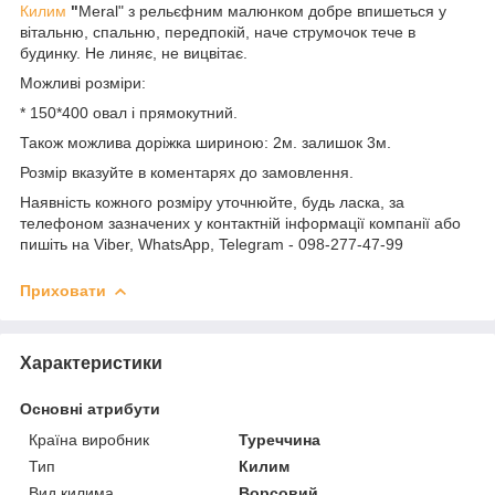
Килим
"
Meral" з рельєфним малюнком добре впишеться у
вітальню, спальню, передпокій, наче струмочок тече в
будинку. Не линяє, не вицвітає.
Можливі розміри:
* 150*400 овал і прямокутний.
Також можлива доріжка шириною: 2м. залишок 3м.
Розмір вказуйте в коментарях до замовлення.
Наявність кожного розміру уточнюйте, будь ласка, за
телефоном зазначених у контактній інформації компанії або
пишіть на Viber, WhatsApp, Telegram - 098-277-47-99
Приховати
Характеристики
Основні атрибути
Країна виробник
Туреччина
Тип
Килим
Вид килима
Ворсовий