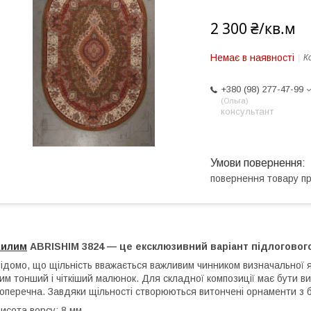
2 300 ₴/кв.м
Немає в наявності
К
+380 (98) 277-47-99
Ольга
консультант
повернення товару п
Килим
АBRISHIM 3824 — це ексклюзивний варіант підлогового
ідомо, що щільність вважається важливим чинником визначальної як
им тонший і чіткіший малюнок. Для складної композиції має бути в
оперечна. Завдяки щільності створюються витончені орнаменти з бе
исота ворсу: 8 мм.