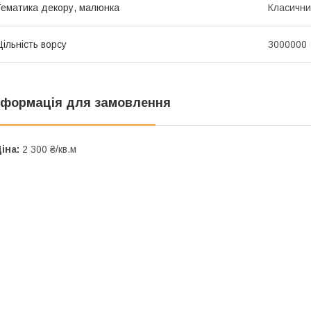
ематика декору, малюнка
Класичн
ільність ворсу
3000000
нформація для замовлення
іна:
2 300 ₴/кв.м