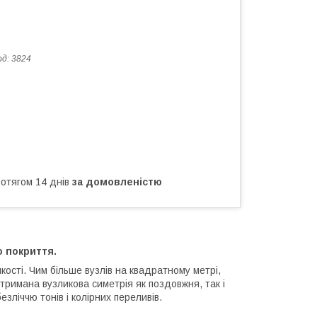
од:
3824
ротягом 14 днів
за домовленістю
 покриття.
ості. Чим більше вузлів на квадратному метрі,
итримана вузликова симетрія як поздовжня, так і
зліччю тонів і колірних переливів.