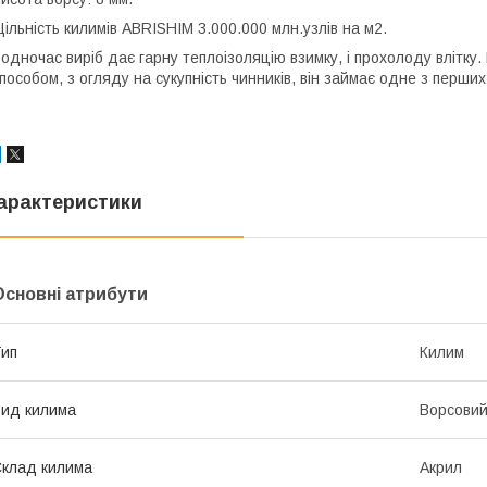
ільність килимів ABRISHIM 3.000.000 млн.узлів на м2.
одночас виріб дає гарну теплоізоляцію взимку, і прохолоду влітку
пособом, з огляду на сукупність чинників, він займає одне з перши
арактеристики
Основні атрибути
ип
Килим
ид килима
Ворсови
клад килима
Акрил