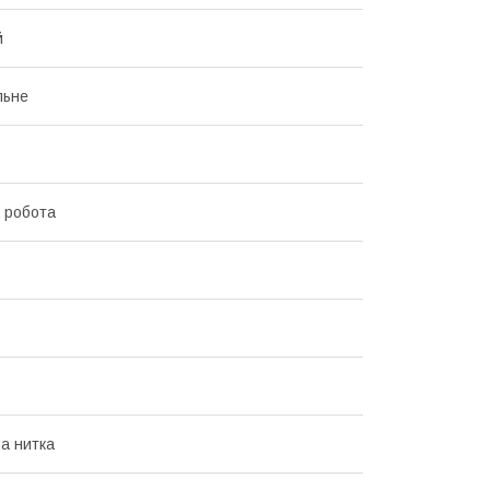
й
льне
 робота
а нитка