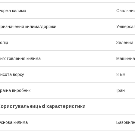
орма килима
Овальни
ризначення килима/доріжки
Універса
олір
Зелений
иготовлення килима
Машинна
исота ворсу
8 мм
раїна виробник
Іран
Користувальницькі характеристики
снова килима
Бавовнян