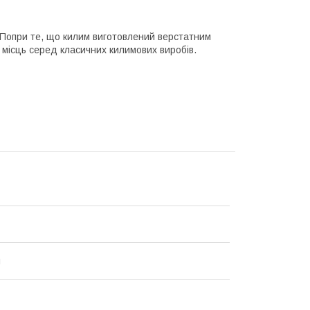
. Попри те, що килим виготовлений верстатним
х місць серед класичних килимових виробів.
й