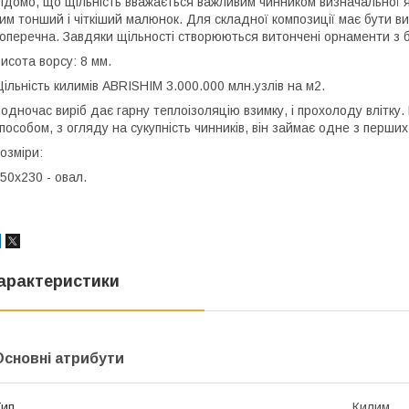
ідомо, що щільність вважається важливим чинником визначальної як
им тонший і чіткіший малюнок. Для складної композиції має бути в
оперечна. Завдяки щільності створюються витончені орнаменти з бе
исота ворсу: 8 мм.
ільність килимів ABRISHIM 3.000.000 млн.узлів на м2.
одночас виріб дає гарну теплоізоляцію взимку, і прохолоду влітку
пособом, з огляду на сукупність чинників, він займає одне з перши
озміри:
50х230 - овал.
арактеристики
Основні атрибути
ип
Килим