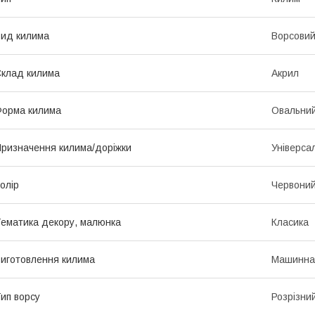
ид килима
Ворсови
клад килима
Акрил
орма килима
Овальни
ризначення килима/доріжки
Універса
олір
Червони
ематика декору, малюнка
Класика
иготовлення килима
Машинна
ип ворсу
Розрізни