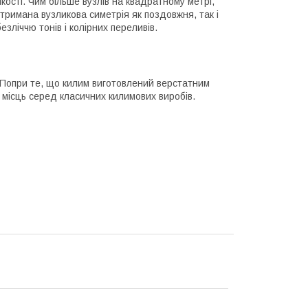
ості. Чим більше вузлів на квадратному метрі,
итримана вузликова симетрія як поздовжня, так і
зліччю тонів і колірних переливів.
. Попри те, що килим виготовлений верстатним
х місць серед класичних килимових виробів.