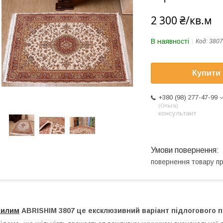
2 300 ₴/кв.м
В наявності
Код:
3807
Купити
+380 (98) 277-47-99
Ольга
консультант
повернення товару п
Килим
АBRISHIM 3807 це ексклюзивний варіант підлогового п