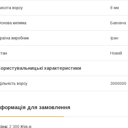
исота ворсу
8 мм
снова килима
Бавовна
раїна виробник
Іран
Стан
Новий
Користувальницькі характеристики
ільність ворсу
3000000
нформація для замовлення
іна:
2 300 ₴/кв.м