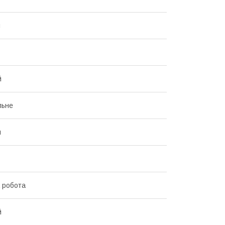
й
й
льне
й
 робота
й