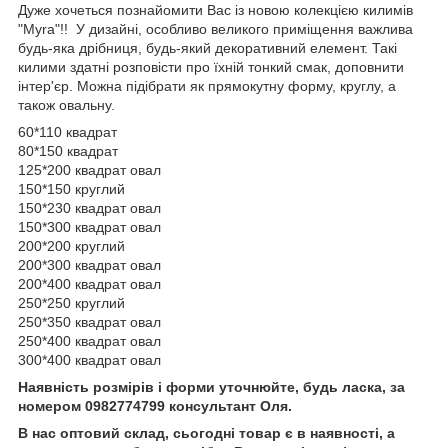
Дуже хочеться познайомити Вас із новою колекцією килимів
"Myra"!! У дизайні, особливо великого приміщення важлива
будь-яка дрібниця, будь-який декоративний елемент. Такі
килими здатні розповісти про їхній тонкий смак, доповнити
інтер'єр. Можна підібрати як прямокутну форму, круглу, а
також овальну.
60*110 квадрат
80*150 квадрат
125*200 квадрат овал
150*150 круглий
150*230 квадрат овал
150*300 квадрат овал
200*200 круглий
200*300 квадрат овал
200*400 квадрат овал
250*250 круглий
250*350 квадрат овал
250*400 квадрат овал
300*400 квадрат овал
Наявність розмірів і форми уточнюйте, будь ласка, за
номером 0982774799 консультант Оля.
В нас оптовий склад, сьогодні товар є в наявності, а