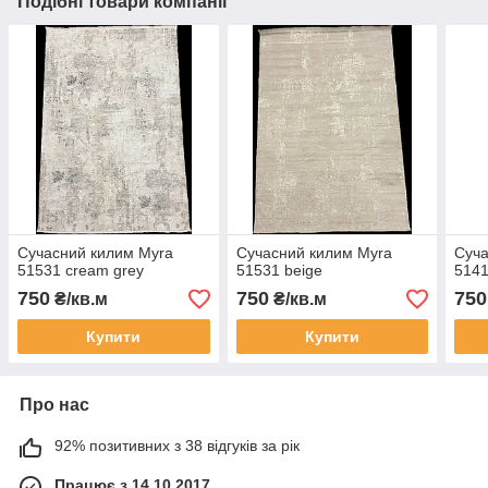
Подібні товари компанії
Сучасний килим Myra
Сучасний килим Myra
Суча
51531 cream grey
51531 beige
5141
750
750
750
₴/кв.м
₴/кв.м
Купити
Купити
Про нас
92% позитивних з 38 відгуків за рік
Працює з 14.10.2017