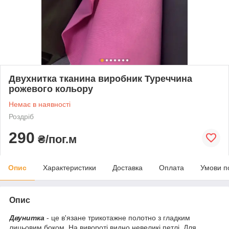
Двухнитка тканина виробник Туреччина
рожевого кольору
Немає в наявності
Роздріб
290
₴/пог.м
Опис
Характеристики
Доставка
Оплата
Умови п
Опис
Двунитка
- це в'язане трикотажне полотно з гладким
лицьовим боком. На вивороті видно невеликі петлі. Для