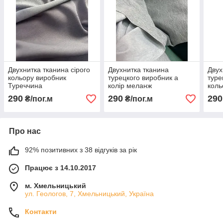
Двухнитка тканина сірого
Двухнитка тканина
Двух
кольору виробник
турецкого виробник а
туре
Туреччина
колір меланж
коль
290
290
290
₴/пог.м
₴/пог.м
Про нас
92% позитивних з 38 відгуків за рік
Працює з 14.10.2017
м. Хмельницький
ул. Геологов, 7, Хмельницький, Україна
Контакти