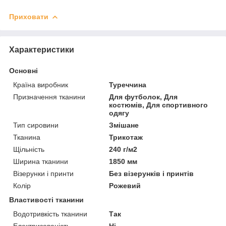
Приховати
Характеристики
Основні
Країна виробник
Туреччина
Призначення тканини
Для футболок, Для
костюмів, Для спортивного
одягу
Тип сировини
Змішане
Тканина
Трикотаж
Щільність
240 г/м2
Ширина тканини
1850 мм
Візерунки і принти
Без візерунків і принтів
Колір
Рожевий
Властивості тканини
Водотривкість тканини
Так
Електризованість
Ні