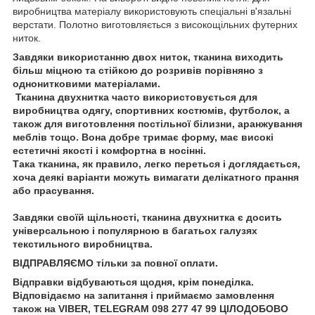
виробництва матеріалу використовують спеціальні в'язальні
верстати. Полотно виготовляється з високощільних футерних
ниток.
Завдяки використанню двох ниток, тканина виходить
більш міцною та стійкою до розривів порівняно з
однонитковими матеріалами.
Тканина двухнитка часто використовується для
виробництва одягу, спортивних костюмів, футболок, а
також для виготовлення постільної білизни, аранжування
меблів тощо. Вона добре тримає форму, має високі
естетичні якості і комфортна в носінні.
Така тканина, як правило, легко переться і доглядається,
хоча деякі варіанти можуть вимагати делікатного прання
або прасування.
Завдяки своїй щільності, тканина двухнитка є досить
універсальною і популярною в багатьох галузях
текстильного виробництва.
ВІДПРАВЛЯЄМО тільки за повної оплати.
Відправки відбуваються щодня, крім понеділка.
Відповідаємо на запитання і приймаємо замовлення
також на VIBER, TELEGRAM 098 277 47 99 ЦІЛОДОБОВО