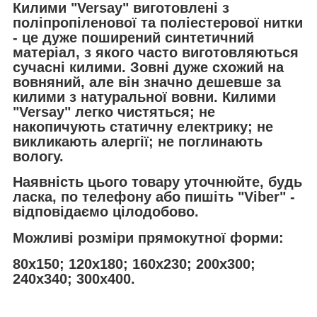
Килими "Versay" виготовлені з
поліпропіленової та поліестерової нитки
- це дуже поширений синтетичний
матеріал, з якого часто виготовляються
сучасні килими. Зовні дуже схожий на
вовняний, але він значно дешевше за
килими з натуральної вовни. Килими
"Versay" легко чистяться; не
накопичують статичну електрику; не
викликають алергії; не погли
нають
вологу.
Наявність цього товару уточнюйте, будь
ласка, по телефону або пишіть "Viber" -
відповідаємо цілодобово.
Можливі розміри прямокутної форми:
80х150; 120х180; 160х230; 200х300;
240х340; 300х400.