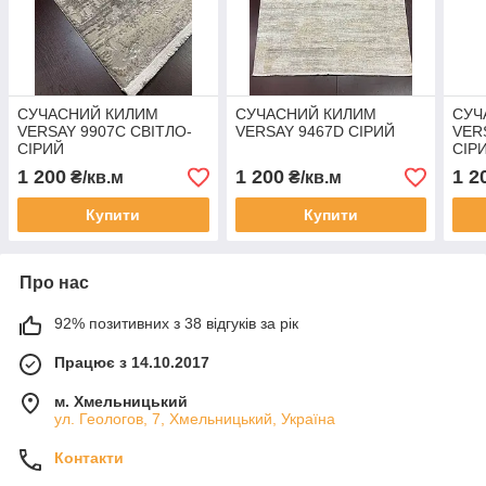
СУЧАСНИЙ КИЛИМ
СУЧАСНИЙ КИЛИМ
СУЧ
VERSAY 9907С СВІТЛО-
VERSAY 9467D СІРИЙ
VER
СІРИЙ
СІР
1 200
1 200
1 2
₴/кв.м
₴/кв.м
Купити
Купити
Про нас
92% позитивних з 38 відгуків за рік
Працює з 14.10.2017
м. Хмельницький
ул. Геологов, 7, Хмельницький, Україна
Контакти