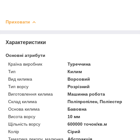
Приховати
Характеристики
Основні атрибути
Країна виробник
Туреччина
Тип
Килим
Вид килима
Ворсовий
Тип ворсу
Розрізний
Виготовлення килима
Машинна робота
Склад килима
Поліпропілен, Поліестер
Основа килима
Бавовна
Висота ворсу
10 мм
Щільність ворсу
600000 точок/кв.м
Колір
Сірий
Тематика декору, малюнка
Абстракція