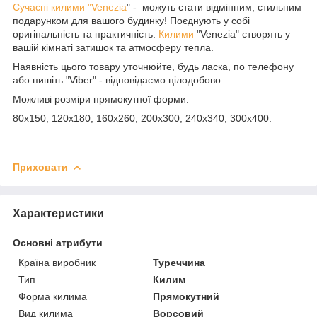
Сучасні килими "Venezia
" - можуть стати відмінним, стильним
подарунком для вашого будинку! Поєднують у собі
оригінальність та практичність.
Килими
"Venezia" створять у
вашій кімнаті затишок та атмосферу тепла.
Наявність цього товару уточнюйте, будь ласка, по телефону
або пишіть "Viber" - відповідаємо цілодобово.
Можливі розміри прямокутної форми:
80х150; 120х180; 160х260; 200х300; 240х340; 300х400.
Приховати
Характеристики
Основні атрибути
Країна виробник
Туреччина
Тип
Килим
Форма килима
Прямокутний
Вид килима
Ворсовий