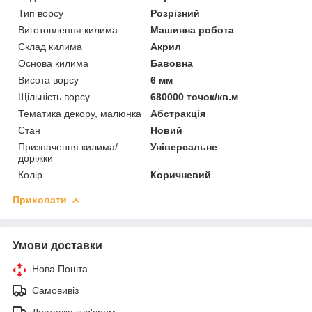
Тип ворсу
Розрізний
Виготовлення килима
Машинна робота
Склад килима
Акрил
Основа килима
Бавовна
Висота ворсу
6 мм
Щільність ворсу
680000 точок/кв.м
Тематика декору, малюнка
Абстракція
Стан
Новий
Призначення килима/
Універсальне
доріжки
Колір
Коричневий
Приховати
Умови доставки
Нова Пошта
Самовивіз
Доставка кур'єром