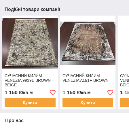
Подібні товари компанії
СУЧАСНИЙ КИЛИМ
СУЧАСНИЙ КИЛИМ
СУЧ
VENEZIA 9939E BROWN -
VENEZIA A151F BROWN
VEN
BEIGE
BEI
1 150
1 150
1 1
₴/кв.м
₴/кв.м
Купити
Купити
Про нас