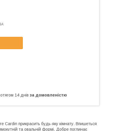
3А
ротягом 14 днів
за домовленістю
re Cardin прикрасить будь-яку кімнату. Впишеться
рямокутній та овальній формі. Добре поглинає