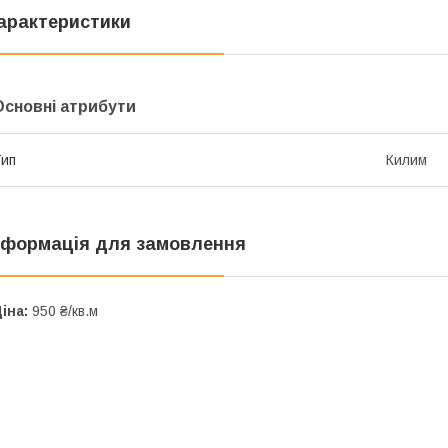
арактеристики
Основні атрибути
ип
Килим
нформація для замовлення
іна:
950 ₴/кв.м