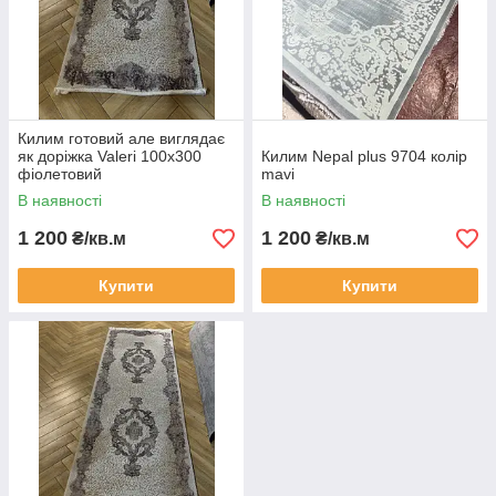
Килим готовий але виглядає
як доріжка Valeri 100х300
Килим Nepal plus 9704 колір
фіолетовий
mavi
В наявності
В наявності
1 200
1 200
₴/кв.м
₴/кв.м
Купити
Купити