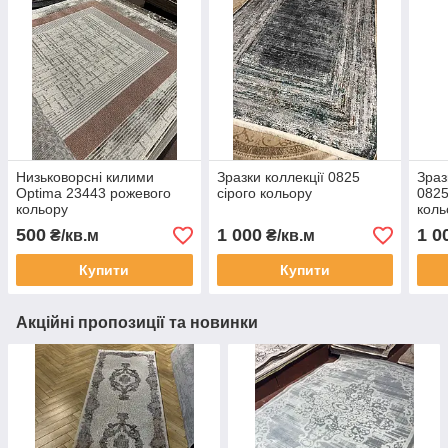
Низьковорсні килими
Зразки коллекції 0825
Зраз
Optima 23443 рожевого
сірого кольору
0825
кольору
коль
500
1 000
1 0
₴/кв.м
₴/кв.м
Купити
Купити
Акційні пропозиції та новинки