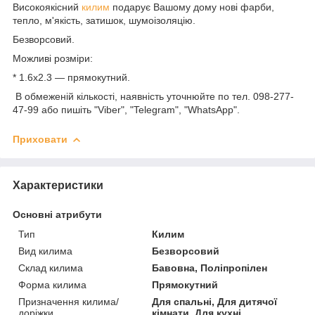
Високоякісний
килим
подарує Вашому дому нові фарби,
тепло, м'якість, затишок, шумоізоляцію.
Безворсовий.
Можливі розміри:
* 1.6х2.3 — прямокутний.
В обмеженій кількості, наявність уточнюйте по тел. 098-277-
47-99 або пишіть "Viber", "Telegram", "WhatsApp".
Приховати
Характеристики
Основні атрибути
Тип
Килим
Вид килима
Безворсовий
Склад килима
Бавовна, Поліпропілен
Форма килима
Прямокутний
Призначення килима/
Для спальні, Для дитячої
доріжки
кімнати, Для кухні