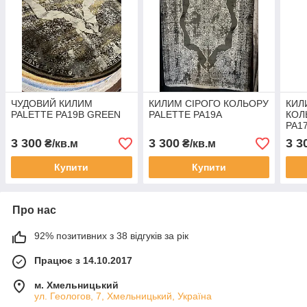
ЧУДОВИЙ КИЛИМ
КИЛИМ СІРОГО КОЛЬОРУ
КИЛ
PALETTE PA19B GREEN
PALETTE PA19А
КОЛ
PA1
3 300
3 300
3 3
₴/кв.м
₴/кв.м
Купити
Купити
Про нас
92% позитивних з 38 відгуків за рік
Працює з 14.10.2017
м. Хмельницький
ул. Геологов, 7, Хмельницький, Україна