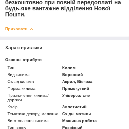
безкоштовно при повній передоплаті на
будь-яке вантажне відділення Нової
Пошти.
Приховати
Характеристики
Основні атрибути
Тип
Килим
Вид килима
Ворсовий
Склад килима
Акрил, Віскоза
Форма килима
Прямокутний
Призначення килима/
Універсальне
доріжки
Колір
Золотистий
Тематика декору, малюнка
Східні мотиви
Виготовлення килима
Машинна робота
Тип ворсу
Розрізний