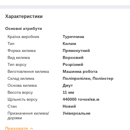
Характеристики
Основні атрибути
Країна виробник
Туреччина
Тип
Килим
Форма килима
Прямокутний
Вид килима
Ворсовий
Тип ворсу
Розрізний
Виготовлення килима
Машинна робота
Склад килима
Поліпропілен, Поліестер
Основа килима
Джут
Висота ворсу
11 мм
Щільність ворсу
440000 точок/кв.м
Стан
Новий
Призначення килима/
Універсальне
доріжки
Приховати