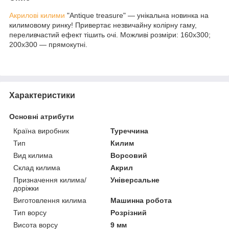
Акрилові килими
"Antique treasure" — унікальна новинка на
килимовому ринку! Привертає незвичайну колірну гаму,
переливчастий ефект тішить очі. Можливі розміри: 160х300;
200х300 — прямокутні.
Характеристики
Основні атрибути
Країна виробник
Туреччина
Тип
Килим
Вид килима
Ворсовий
Склад килима
Акрил
Призначення килима/
Універсальне
доріжки
Виготовлення килима
Машинна робота
Тип ворсу
Розрізний
Висота ворсу
9 мм