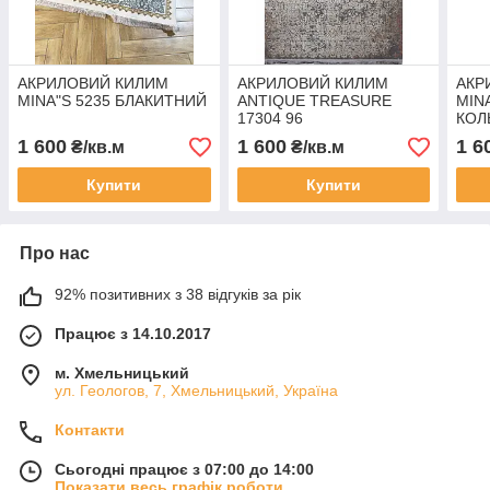
АКРИЛОВИЙ КИЛИМ
АКРИЛОВИЙ КИЛИМ
АКР
MINA"S 5235 БЛАКИТНИЙ
ANTIQUE TREASURE
MIN
17304 96
КОЛ
1 600
1 600
1 6
₴/кв.м
₴/кв.м
Купити
Купити
Про нас
92% позитивних з 38 відгуків за рік
Працює з 14.10.2017
м. Хмельницький
ул. Геологов, 7, Хмельницький, Україна
Контакти
Сьогодні працює з 07:00 до 14:00
Показати весь графік роботи