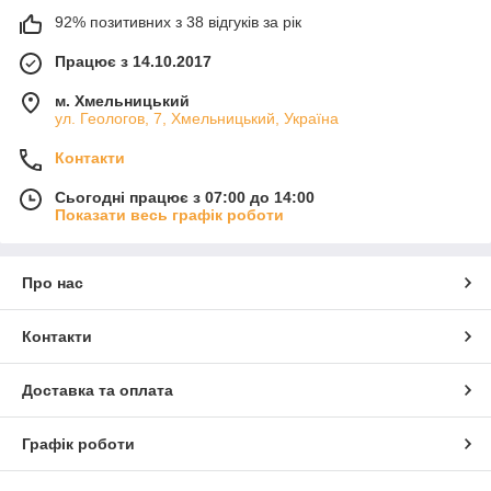
Особливу увагу слід приділяти жирних плям, які слід
92% позитивних з 38 відгуків за рік
усувати негайно.
Працює з 14.10.2017
Не рекомендується затирати виникли плями щіткою
з великою кількістю різних порошків і миючих засобів.
м. Хмельницький
Після таких дій пляма може і зникне, але на килимі
ул. Геологов, 7, Хмельницький, Україна
залишиться потертість, яку не зможуть усунути навіть
фахівці.
Контакти
Будьте дуже обережні з вином, кавою і чаєм, так як
Сьогодні працює з 07:00 до 14:00
акрилові волокна дуже добре фарбуються, і плями від
Показати весь графік роботи
таких напоїв треба прибирати якомога швидше.
Зустрічаються як позитивні, так і негативні відгуки про
килимах з акрилової нитки. Однак, так чи інакше, попит на
Про нас
них є, а зустрічаються такі килими не тільки в простих, але
навіть в елітних інтер'єрах. Акрилові килими користуються
Контакти
великим попитом у споживачів.
Доставка та оплата
Графік роботи