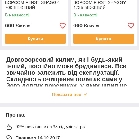
ВОРСОМ FERST SHAGGY
ВОРСОМ FIRST SHAGGY
700 БЕЖЕВИЙ
4735 БЕЖЕВИЙ
В наявності
В наявності
660
660
₴/кв.м
₴/кв.м
Купити
Купити
Довговорсовий килим, як і будь-який
інший, постійно може бруднитися. Все
звичайно залежить від експлуатації.
Складність очищення полягає саме у
його довгих ворсинках, у яких швидше
накопичуються дрібні частинки пилу та
Показати все
бруду. Варто зауважити, що
синтетичний килим прибирається
порівняно нескладно.
Про нас
Регулярне чищення килима необхідне
92% позитивних з 38 відгуків за рік
не тільки для позбавлення його від
шкідливого для людини пилу. Постійне
Працює з 14.10.2017