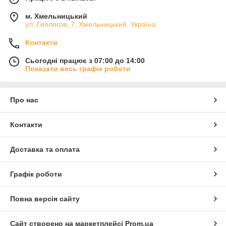
прибирання пилососом дозволяє також
продовжити термін служби виробу і
м. Хмельницький
ул. Геологов, 7, Хмельницький, Україна
запобігти накопиченню частинок, що
зрізають ворс.
Контакти
В залежності від забрудненості
Сьогодні працює з 07:00 до 14:00
довговорсового коврового покриття,
Показати весь графік роботи
для його чищення в домашніх умовах
використовують:
Про нас
пінку;
пілосос;
Контакти
щітку;
різні побутові засоби.
Доставка та оплата
Графік роботи
Повна версія сайту
Сайт створено на маркетплейсі
Prom.ua