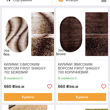
На килимах-лохматиках практично не
видно сміття і прибираються вони дуже
легко. Можна прати. Чистити паром.
Форма: прямокутний, овальний,
круглий, доріжка.
Виробник: Туреччина.
Матеріал: Хіт-Сет.
КИЛИМИ З ВИСОКИМ
КИЛИМИ ЗВИСОКИМ
ВОРСОМ FIRST SHAGGY
ВОРСОМ FIRST SHAGGY
702 БЕЖЕВИЙ
700 КОРИЧНЕВИЙ
В наявності
В наявності
660
660
₴/кв.м
₴/кв.м
Купити
Купити