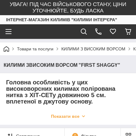
УВАГА! ПІД ЧАС ВІЙСЬКОВОГО СТАНУ, ЦІНИ
УТОЧНЮЙТЕ, БУДЬ ЛАСКА
ІНТЕРНЕТ-МАГАЗИН КИЛИМІВ "КИЛИМИ ІНТЕР'ЄРА"
Товари та послуги
КИЛИМИ З ВИСОКИМ ВОРСОМ
К
КИЛИМИ ЗВИСОКИМ ВОРСОМ "FIRST SHAGGY"
Головна особливість у цих
високоворсних килимах полірована
нитка з ХІТ-СЕТу довжиною 5 см.
вплетеної в джутову основу.
Килими виглядають дуже ошатно
Показати все
завдяки шовковому блиску. Щільність
вузлів на м.кв.: 80 000.
Сортування
0
Фільтри