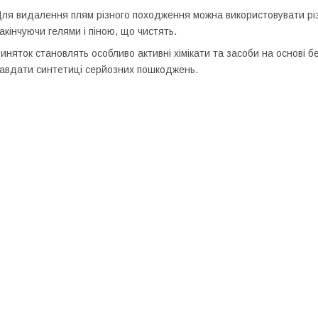
ля видалення плям різного походження можна використовувати різні
акінчуючи гелями і піною, що чистять.
иняток становлять особливо активні хімікати та засоби на основі 
авдати синтетиці серйозних пошкоджень.