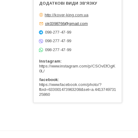
http://kover-king.com.ua
ok0398766@gmail.com
098-277-47-99
098-277-47-99
098-277-47-99
Instagram
https://www.instagram.com/p/CSOvEfOgK
0L/
facebook
https://www.facebook.com/photo/?
fbid=633001473963208&set=a.4413749731
25860