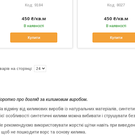
9184
8027
450 ₴/кв.м
450 ₴/кв.м
В наявності
В наявності
Купити
Купити
оротко про догляд за килимовим виробом.
а відміну від килимових виробів із натуральних матеріалів, синтети
ієї особливості синтетичні килими можна вибивати і струшувати бе
е рекомендуємо використовувати жорсткі щітки навіть при виведенн
 щоб не пошкодити ворс та основу килима.