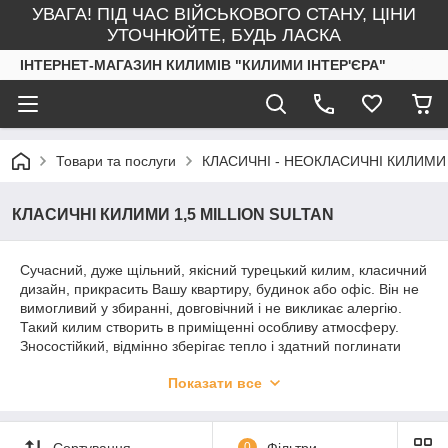
УВАГА! ПІД ЧАС ВІЙСЬКОВОГО СТАНУ, ЦІНИ
УТОЧНЮЙТЕ, БУДЬ ЛАСКА
ІНТЕРНЕТ-МАГАЗИН КИЛИМІВ "КИЛИМИ ІНТЕР'ЄРА"
Товари та послуги
КЛАСИЧНІ - НЕОКЛАСИЧНІ КИЛИМИ
КЛАСИЧНІ КИЛИМИ 1,5 MILLION SULTAN
Сучасний, дуже щільний, якісний турецький килим, класичний
дизайн, прикрасить Вашу квартиру, будинок або офіс. Він не
вимогливий у збиранні, довговічний і не викликає алергію.
Такий килим створить в приміщенні особливу атмосферу.
Зносостійкий, відмінно зберігає тепло і здатний поглинати
багато звуки в квартирі. Виробник: Туреччина. Совтав: акрил.
Показати все
Тип виробництва: машинно-тканий. Висота ворсу: 15мм.
Щільність вузлів на 1м. кв.: 1 500 000. До всіх килимам
можливо доріжка від 0.8 см до 4м. Оверлок килимових
доріжок безкоштовно!!!
Сортування
0
Фільтри