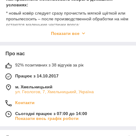
условиях:
* новый ковёр следует сразу прочистить мягкой щёткой или
пропылесосить – после производственной обработки на нём
остаются маленькие частички ворса;
* периодически (хотя бы раз в неделю) чистить ковёр при
Показати все
помощи средней упругости веника или пылесоса;
* можно использовать только мягкие щётки;
Про нас
* основа не должна намокать;
* плями потрібно видаляти своєчасно і
92% позитивних з 38 відгуків за рік
оперативно: максимально видаліть бруд механічним
способом, використовуйте тільки білі серветки та рушники,
Працює з 14.10.2017
промокайте речовиною рушник, не лийте на пляму,
виробляєте не втирающие, а промокающие руху,
м. Хмельницький
ул. Геологов, 7, Хмельницький, Україна
намагайтеся не розмазувати, а направляти руху від краю до
центру;
Контакти
* раз в рік проводити хімічну чистку;
Сьогодні працює з 07:00 до 14:00
* і традиційний спосіб чищення являє собою чистка за
Показати весь графік роботи
допомогою сухого, не прилипающего снігу.