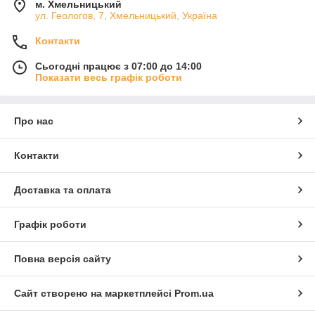
м. Хмельницький
Гладка, шовковиста та ковзна
ул. Геологов, 7, Хмельницький, Україна
поверхня.
Контакти
Дуже висока міцність завдяки
нейлону у складі, довговічність та
Сьогодні працює з 07:00 до 14:00
Показати весь графік роботи
зносостійкість.
Середня густина, формостійкість.
Про нас
Досить висока повітропроникність
та гігроскопічність.
Контакти
Непрозорість (невисока
прозорість на світлих тонах).
Доставка та оплата
Дуже низьке зминання — вироби
Графік роботи
практично не потребують
прасування.
Повна версія сайту
Практичність у догляді — одяг
легко стирається та швидко
Сайт створено на маркетплейсі
Prom.ua
висихає.