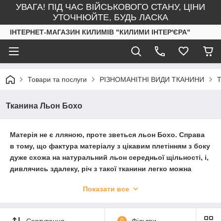
УВАГА! ПІД ЧАС ВІЙСЬКОВОГО СТАНУ, ЦІНИ
УТОЧНЮЙТЕ, БУДЬ ЛАСКА
ІНТЕРНЕТ-МАГАЗИН КИЛИМІВ "КИЛИМИ ІНТЕР'ЄРА"
Товари та послуги
РІЗНОМАНІТНІ ВИДИ ТКАНИНИ
Т
Тканина Льон Бохо
Матерія не є лляною, проте зветься льон Бохо. Справа
в тому, що фактура матеріалу з цікавим плетінням з боку
дуже схожа на натуральний льон середньої щільності, і,
дивлячись здалеку, річ з такої тканини легко можна
прийняти за лляну. Хоча, звичайно ж, при близькому
Показати все
розгляді неважко зрозуміти, що це зовсім інше полотно.
Речі в стилі бохо відрізняються легкістю
Сортування
0
Фільтри