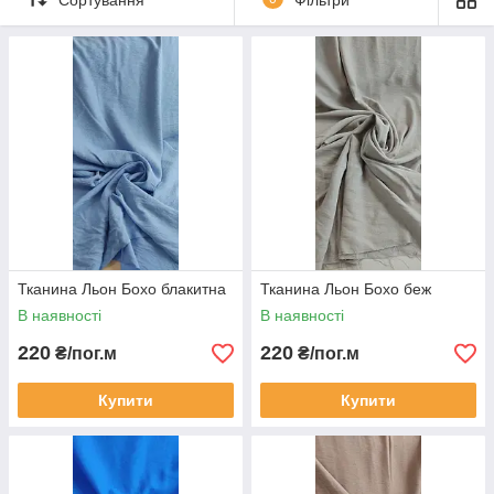
та комфортом — більшість моделей шиються
з натуральних тканин, що дихають, і мають вільний крій.
Тканина Льон Бохо блакитна
Тканина Льон Бохо беж
В наявності
В наявності
220
220
₴/пог.м
₴/пог.м
Купити
Купити