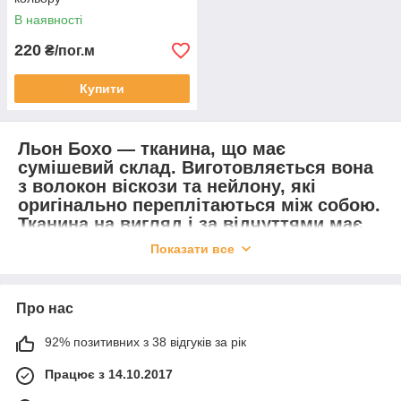
В наявності
220
₴/пог.м
Купити
Льон Бохо
— тканина, що має
сумішевий склад. Виготовляється вона
з волокон віскози та нейлону, які
оригінально переплітаються між собою.
Тканина на вигляд і за відчуттями має
подібність до натурального льону,
Показати все
проте насправді це ні що інше
як
матеріал штапель
.
Про нас
Тканина льон Бохо приваблює покупців
поряд таких позитивних властивостей:
92% позитивних з 38 відгуків за рік
Дуже приємні тактильні відчуття,
Працює з 14.10.2017
м’якість.