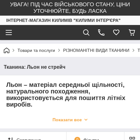
УВАГА! ПІД ЧАС ВІЙСЬКОВОГО СТАНУ, ЦІНИ
УТОЧНЮЙТЕ, БУДЬ ЛАСКА
ІНТЕРНЕТ-МАГАЗИН КИЛИМІВ "КИЛИМИ ІНТЕР'ЄРА"
Товари та послуги
РІЗНОМАНІТНІ ВИДИ ТКАНИНИ
Т
Тканина: Льон не стрейч
Льон
– матеріал середньої щільності,
натурального походження,
використовується для пошиття літніх
виробів.
Гігроскопічний, повітропроникний,
Показати все
міцний, стійкий до носіння, прання та
прасування.
Сортування
0
Фільтри