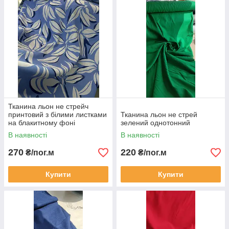
Тканина льон не стрейч
принтовий з білими листками
Тканина льон не стрей
на блакитному фоні
зелений однотонний
В наявності
В наявності
270
220
₴/пог.м
₴/пог.м
Купити
Купити