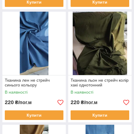
Купити
Купити
Тканина лен не стрейч
Тканина льон не стрейч колір
синього кольору
хакі однотонний
В наявності
В наявності
220
220
₴/пог.м
₴/пог.м
Купити
Купити