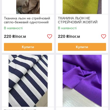
Тканина льон не стрейчовий
ТКАНИНА ЛЬОН НЕ
світло-бежевий однотонний
СТРЕЙЧОВИЙ ЖОВТИЙ
В наявності
В наявності
220
220
₴/пог.м
₴/пог.м
Купити
Купити