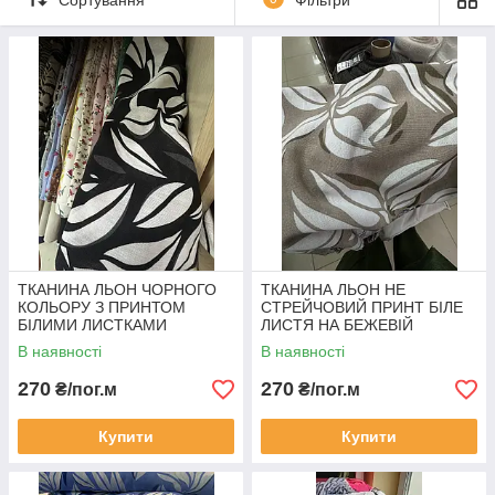
Льон не стрейчовий
Ширина 1.40 м
30 льон/70 віскоза
ТКАНИНА ЛЬОН ЧОРНОГО
ТКАНИНА ЛЬОН НЕ
КОЛЬОРУ З ПРИНТОМ
СТРЕЙЧОВИЙ ПРИНТ БІЛЕ
БІЛИМИ ЛИСТКАМИ
ЛИСТЯ НА БЕЖЕВІЙ
ОСНОВІ
В наявності
В наявності
270
270
₴/пог.м
₴/пог.м
Купити
Купити