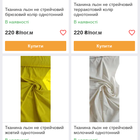
Тканина льон не стрейчовий
Тканина льон не стрейчовий
терракотовий колір
бірюзовий колір однотонний
однотонний
В наявності
В наявності
220
220
₴/пог.м
₴/пог.м
Купити
Купити
Тканина льон не стрейчовий
Тканина льон не стрейчовий
жовтий однотонний
молочний однотонний