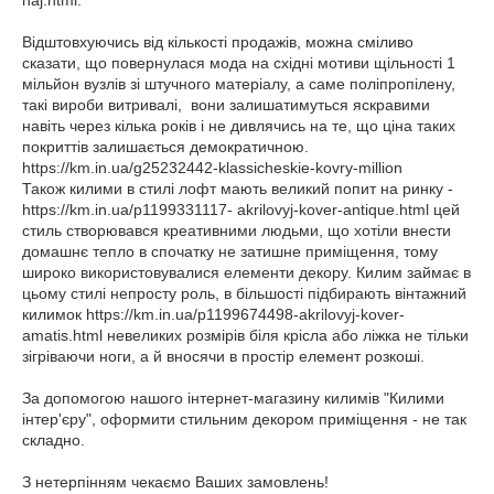
haj.html.
Відштовхуючись від кількості продажів, можна сміливо
сказати, що повернулася мода на східні мотиви щільності 1
мільйон вузлів зі штучного матеріалу, а саме поліпропілену,
такі вироби витривалі, вони залишатимуться яскравими
навіть через кілька років і не дивлячись на те, що ціна таких
покриттів залишається демократичною.
https://km.in.ua/g25232442-klassicheskie-kovry-million
Також килими в стилі лофт мають великий попит на ринку -
https://km.in.ua/p1199331117- akrilovyj-kover-antique.html цей
стиль створювався креативними людьми, що хотіли внести
домашнє тепло в спочатку не затишне приміщення, тому
широко використовувалися елементи декору. Килим займає в
цьому стилі непросту роль, в більшості підбирають вінтажний
килимок https://km.in.ua/p1199674498-akrilovyj-kover-
amatis.html невеликих розмірів біля крісла або ліжка не тільки
зігріваючи ноги, а й вносячи в простір елемент розкоші.
За допомогою нашого інтернет-магазину килимів "Килими
інтер'єру", оформити стильним декором приміщення - не так
складно.
З нетерпінням чекаємо Ваших замовлень!