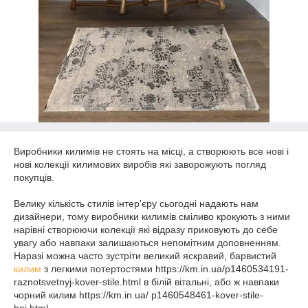
Виробники килимів не стоять на місці, а створюють все нові і
нові колекції килимових виробів які заворожують погляд
покупців.
Велику кількість стилів інтер'єру сьогодні надають нам
дизайнери, тому виробники килимів сміливо крокують з ними
нарівні створюючи колекції які відразу приковують до себе
увагу або навпаки залишаються непомітним доповненням.
Наразі можна часто зустріти великий яскравий, барвистий
килим
з легкими потертостями https://km.in.ua/p1460534191-
raznotsvetnyj-kover-stile.html в білій вітальні, або ж навпаки
чорний килим https://km.in.ua/ p1460548461-kover-stile-